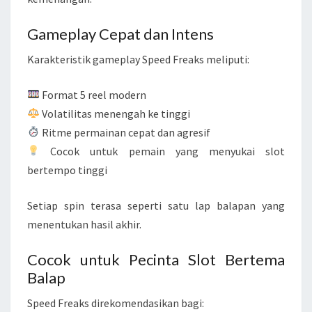
Gameplay Cepat dan Intens
Karakteristik gameplay Speed Freaks meliputi:
Format 5 reel modern
Volatilitas menengah ke tinggi
Ritme permainan cepat dan agresif
Cocok untuk pemain yang menyukai slot
bertempo tinggi
Setiap spin terasa seperti satu lap balapan yang
menentukan hasil akhir.
Cocok untuk Pecinta Slot Bertema
Balap
Speed Freaks direkomendasikan bagi: