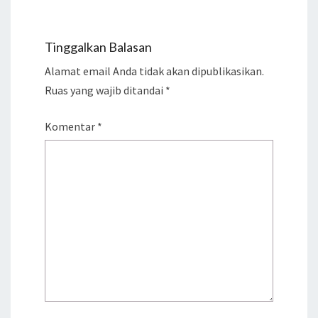
Tinggalkan Balasan
Alamat email Anda tidak akan dipublikasikan.
Ruas yang wajib ditandai
*
Komentar
*