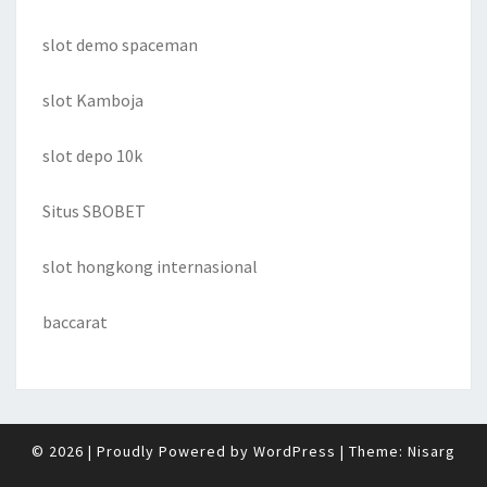
slot demo spaceman
slot Kamboja
slot depo 10k
Situs SBOBET
slot hongkong internasional
baccarat
© 2026
|
Proudly Powered by
WordPress
|
Theme:
Nisarg