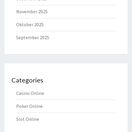
November 2025
Oktober 2025
September 2025
Categories
Casino Online
Poker Online
Slot Online