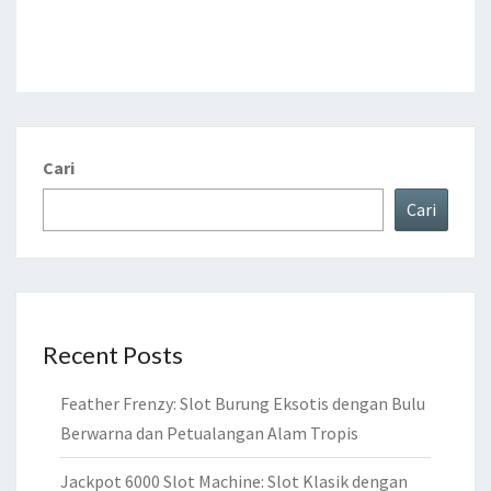
Cari
Cari
Recent Posts
Feather Frenzy: Slot Burung Eksotis dengan Bulu
Berwarna dan Petualangan Alam Tropis
Jackpot 6000 Slot Machine: Slot Klasik dengan