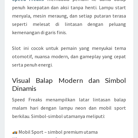
penuh kecepatan dan aksi tanpa henti. Lampu start
menyala, mesin meraung, dan setiap putaran terasa
seperti melesat di lintasan dengan peluang
kemenangan di garis finis.
Slot ini cocok untuk pemain yang menyukai tema
otomotif, nuansa modern, dan gameplay yang cepat
serta penuh energi.
Visual Balap Modern dan Simbol
Dinamis
Speed Freaks menampilkan latar lintasan balap
malam hari dengan lampu neon dan mobil sport
berkilau. Simbol-simbol utamanya meliputi:
Mobil Sport – simbol premium utama