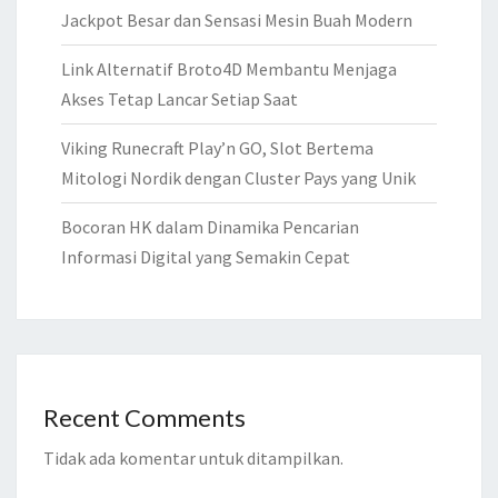
Jackpot Besar dan Sensasi Mesin Buah Modern
Link Alternatif Broto4D Membantu Menjaga
Akses Tetap Lancar Setiap Saat
Viking Runecraft Play’n GO, Slot Bertema
Mitologi Nordik dengan Cluster Pays yang Unik
Bocoran HK dalam Dinamika Pencarian
Informasi Digital yang Semakin Cepat
Recent Comments
Tidak ada komentar untuk ditampilkan.