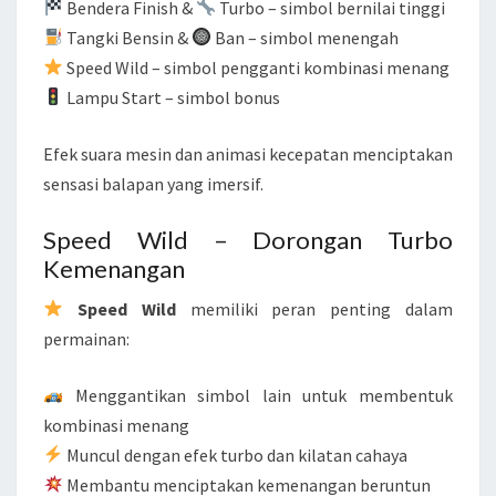
Bendera Finish &
Turbo – simbol bernilai tinggi
Tangki Bensin &
Ban – simbol menengah
Speed Wild – simbol pengganti kombinasi menang
Lampu Start – simbol bonus
Efek suara mesin dan animasi kecepatan menciptakan
sensasi balapan yang imersif.
Speed Wild – Dorongan Turbo
Kemenangan
Speed Wild
memiliki peran penting dalam
permainan:
Menggantikan simbol lain untuk membentuk
kombinasi menang
Muncul dengan efek turbo dan kilatan cahaya
Membantu menciptakan kemenangan beruntun