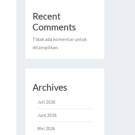
Recent
Comments
Tidak ada komentar untuk
ditampilkan.
Archives
Juli 2026
Juni 2026
Mei 2026