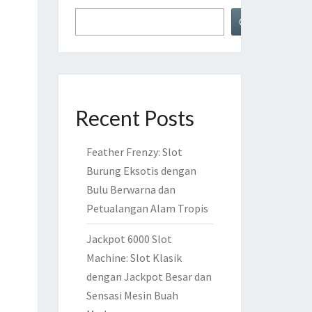
Cari
Recent Posts
Feather Frenzy: Slot
Burung Eksotis dengan
Bulu Berwarna dan
Petualangan Alam Tropis
Jackpot 6000 Slot
Machine: Slot Klasik
dengan Jackpot Besar dan
Sensasi Mesin Buah