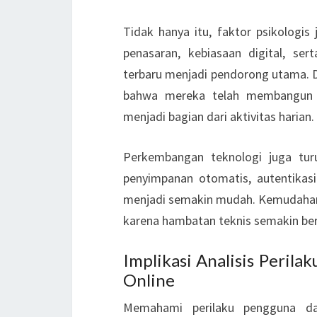
Tidak hanya itu, faktor psikologi
penasaran, kebiasaan digital, se
terbaru menjadi pendorong utama. 
bahwa mereka telah membangun ru
menjadi bagian dari aktivitas harian.
Perkembangan teknologi juga tur
penyimpanan otomatis, autentikasi 
menjadi semakin mudah. Kemudahan 
karena hambatan teknis semakin be
Implikasi Analisis Peril
Online
Memahami perilaku pengguna dal