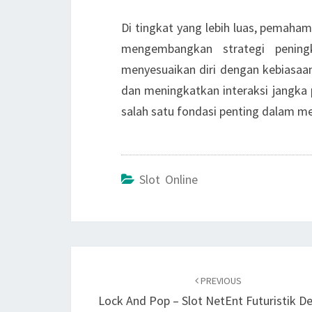
Di tingkat yang lebih luas, pemaha
mengembangkan strategi pening
menyesuaikan diri dengan kebiasaa
dan meningkatkan interaksi jangka p
salah satu fondasi penting dalam m
Slot Online
Post
navigation
PREVIOUS
Lock And Pop – Slot NetEnt Futuristik D