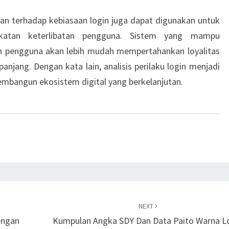
man terhadap kebiasaan login juga dapat digunakan untuk
katan keterlibatan pengguna. Sistem yang mampu
n pengguna akan lebih mudah mempertahankan loyalitas
anjang. Dengan kata lain, analisis perilaku login menjadi
embangun ekosistem digital yang berkelanjutan.
NEXT
engan
Kumpulan Angka SDY Dan Data Paito Warna L