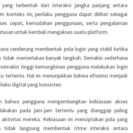
ONLINE
yang terbentuk dari interaksi jangka panjang antara
m konteks ini, perilaku pengguna dapat dilihat sebagai
akses cepat, kemudahan penggunaan, serta pengalaman
tusan untuk kembali mengakses suatu platform.
una cenderung membentuk pola login yang stabil ketika
 tidak memerlukan banyak langkah. Semakin sederhana
, semakin tinggi kemungkinan pengguna melakukan login
u tertentu. Hal ini menunjukkan bahwa efisiensi menjadi
aku digital yang konsisten.
ngan bahwa pengguna mengembangkan kebiasaan akses
dilakukan pada jam-jam tertentu yang dianggap paling
 aktivitas mereka. Kebiasaan ini menciptakan pola yang
ra tidak langsung membentuk ritme interaksi antara