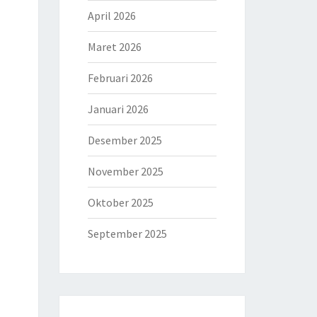
April 2026
Maret 2026
Februari 2026
Januari 2026
Desember 2025
November 2025
Oktober 2025
September 2025