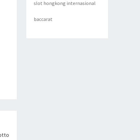
slot hongkong internasional
baccarat
otto