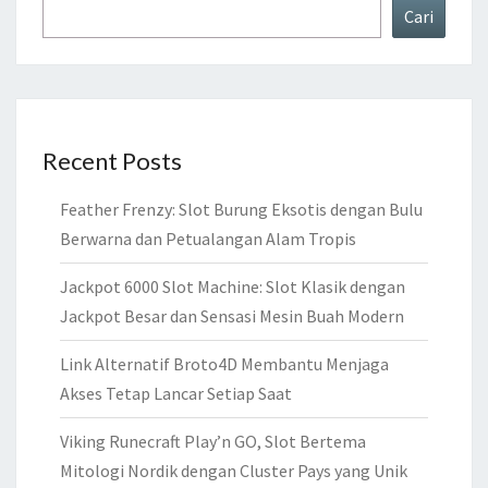
Cari
Recent Posts
Feather Frenzy: Slot Burung Eksotis dengan Bulu
Berwarna dan Petualangan Alam Tropis
Jackpot 6000 Slot Machine: Slot Klasik dengan
Jackpot Besar dan Sensasi Mesin Buah Modern
Link Alternatif Broto4D Membantu Menjaga
Akses Tetap Lancar Setiap Saat
Viking Runecraft Play’n GO, Slot Bertema
Mitologi Nordik dengan Cluster Pays yang Unik