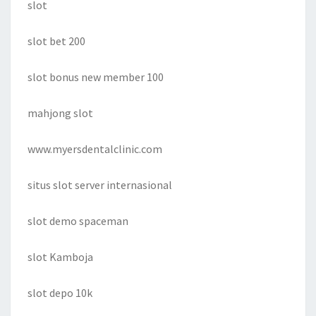
slot
slot bet 200
slot bonus new member 100
mahjong slot
www.myersdentalclinic.com
situs slot server internasional
slot demo spaceman
slot Kamboja
slot depo 10k