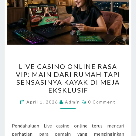
LIVE
LIVE CASINO ONLINE RASA
CASINO
VIP: MAIN DARI RUMAH TAPI
ONLINE
SENSASINYA KAYAK DI MEJA
RASA
EKSKLUSIF
VIP:
Comments
MAIN
April 1, 2026
Admin
0 Comment
DARI
RUMAH
Pendahuluan Live casino online terus mencuri
TAPI
perhatian para pemain yang menginginkan
SENSASINYA