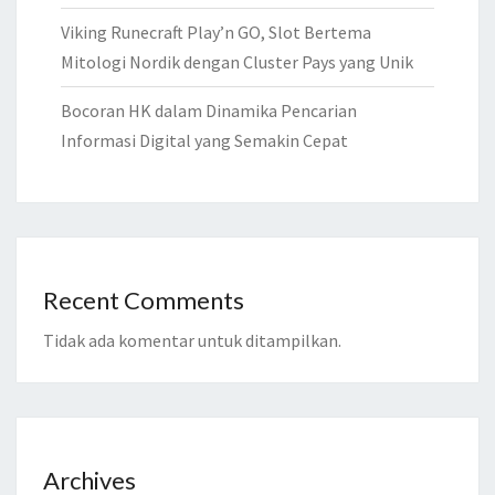
Viking Runecraft Play’n GO, Slot Bertema
Mitologi Nordik dengan Cluster Pays yang Unik
Bocoran HK dalam Dinamika Pencarian
Informasi Digital yang Semakin Cepat
Recent Comments
Tidak ada komentar untuk ditampilkan.
Archives