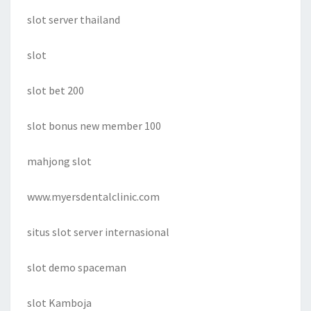
slot server thailand
slot
slot bet 200
slot bonus new member 100
mahjong slot
www.myersdentalclinic.com
situs slot server internasional
slot demo spaceman
slot Kamboja