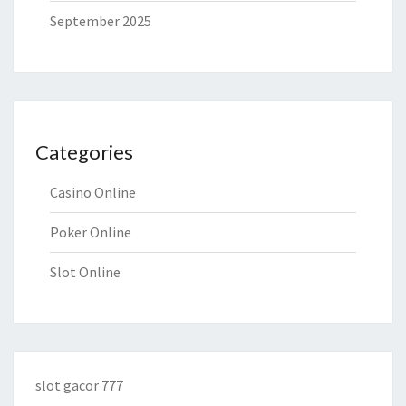
September 2025
Categories
Casino Online
Poker Online
Slot Online
slot gacor 777